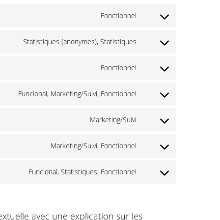
Fonctionnel
Consent
to
Statistiques (anonymes), Statistiques
Consent
service
to
Fonctionnel
gdpr-
Consent
service
cookie-
to
Funcional, Marketing/Suivi, Fonctionnel
google-
Consent
consent
service
analytics
to
Marketing/Suivi
wpml
Consent
service
to
Marketing/Suivi, Fonctionnel
facebook
Consent
service
to
Funcional, Statistiques, Fonctionnel
google-
Consent
service
fonts
to
linkedin
service
xtuelle avec une explication sur les