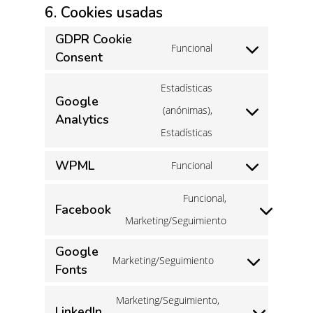
6. Cookies usadas
GDPR Cookie
Funcional
Consent
Consent
to
Estadísticas
Google
service
(anónimas),
Analytics
Consent
gdpr-
Estadísticas
to
cookie-
WPML
service
Funcional
consent
Consent
google-
to
Funcional,
Facebook
analytics
Consent
service
Marketing/Seguimiento
to
wpml
Google
Marketing/Seguimiento
service
Fonts
Consent
facebook
to
Marketing/Seguimiento,
LinkedIn