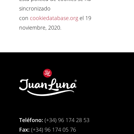
sincronizado
con
cookiedatabase.org
el 19
noviembre, 2020.
Teléfono:
(+34) 96 174 28 53
Fax:
(+34) 96 174 05 76