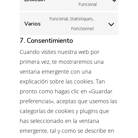
service
Consent
Funcional
google-
to
Funcional, Statistiques,
fonts
Varios
service
Consent
Fonctionnel
linkedin
to
7. Consentimiento
service
Cuando visites nuestra web por
varios
primera vez, te mostraremos una
ventana emergente con una
explicación sobre las cookies. Tan
pronto como hagas clic en «Guardar
preferencias», aceptas que usemos las
categorías de cookies y plugins que
has seleccionado en la ventana
emergente, tal y como se describe en