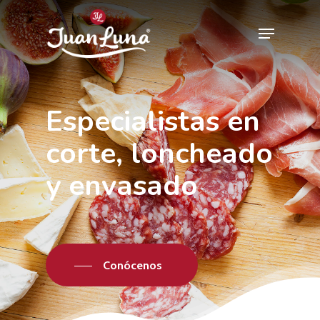
Hit enter to search or ESC to close
Especialistas en
corte, loncheado
y envasado
Conócenos