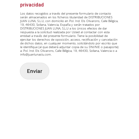
privacidad
Los datos recogidos a través del presente formulario de contacto
serán almacenados en los ficheros titularidad de DISTRIBUCIONES
JUAN LUNA, S.L.U, con domicilio en Pol. Ind. Els Olivarons, Calle Bélgica,
19, 46430, Sollana, Valencia, España y serán tratados por
DISTRIBUCIONES JUAN LUNA, S.L.U a los únicos efectos de dar
respuesta a la solicitud realizada por Usted al contactar con esta
entidad a través del presente formulario. Tiene la posibilidad de
ejercitar los derechos de oposición, acceso, rectificación y cancelación
de dichos datos, en cualquier momento, solicitándolo por escrito que
le identifique (al que deberá adjuntar copia de su DNI/NIE o pasaporte)
a: Pol. Ind. Els Olivarons, Calle Bélgica, 19, 46430, Sollana, Valencia o a
info@juanlunaslu.com.
Enviar