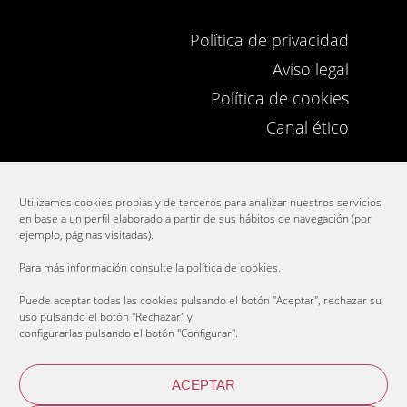
Política de privacidad
Aviso legal
Política de cookies
Canal ético
ACCESO EMPLEADOS
Utilizamos cookies propias y de terceros para analizar nuestros servicios
en base a un perfil elaborado a partir de sus hábitos de navegación (por
ejemplo, páginas visitadas).
Para más información consulte la
política de cookies
.
Puede aceptar todas las cookies pulsando el botón "Aceptar", rechazar su
uso pulsando el botón "Rechazar" y
configurarlas pulsando el botón "Configurar".
ACEPTAR
Web design
Enne estudio