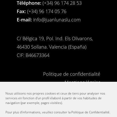
Téléphone
:
(+34) 96 174 28 53
Fax:
(+34) 96 174 05 76
E-mail:
info@juanlunaslu.com
C/ Bélgica 19, Pol. Ind. Els Olivarons,
46430 Sollana. Valencia (España)
CIF: B46673364
Politique de confidentialité
Mentions légales
Politique de cookies
Nous utilisons nos propres cookies et ceux de tiers pour analyser nos
services en fonction d'un profil élaboré à partir de vos habitudes de
Canal Éthique
navigation (par exemple, pages visitées).
Pour plus d'informations, veuillez consulter la
Politique de Confidentialité.