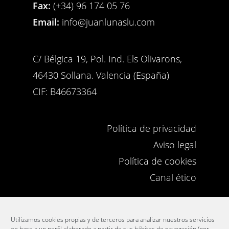
Fax:
(+34) 96 174 05 76
Email:
info@juanlunaslu.com
C/ Bélgica 19, Pol. Ind. Els Olivarons,
46430 Sollana. Valencia (España)
CIF: B46673364
Política de privacidad
Aviso legal
Política de cookies
Canal ético
ACCESO EMPLEADOS
Utilizamos cookies propias y de terceros para analizar nuestros servicios
en base a un perfil elaborado a partir de sus hábitos de navegación (por