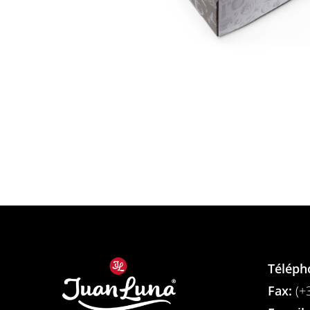
Téléph
Fax:
(+3