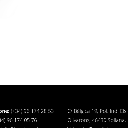
one
:
(+34) 96 174 28 53
C/ Bélgica 19, Pol. Ind. Els
4) 96 174 05 76
Olivarons, 46430 Sollana.