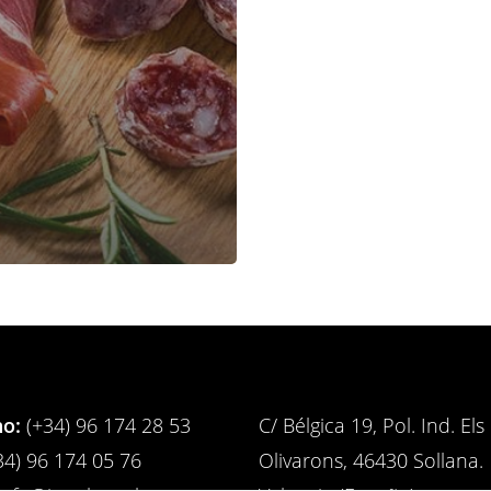
no:
(+34) 96 174 28 53
C/ Bélgica 19, Pol. Ind. Els
4) 96 174 05 76
Olivarons, 46430 Sollana.