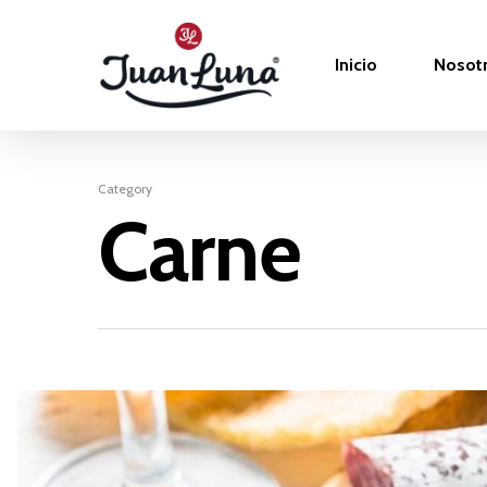
Inicio
Nosot
Category
Carne
Hit enter to search or ESC to close