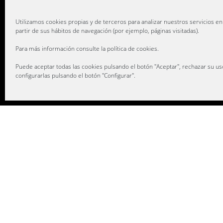
Email:
Utilizamos cookies propias y de terceros para analizar nuestros servicios en
partir de sus hábitos de navegación (por ejemplo, páginas visitadas).
Para más información consulte la
política de cookies
.
Puede aceptar todas las cookies pulsando el botón "Aceptar", rechazar su us
configurarlas pulsando el botón "Configurar".