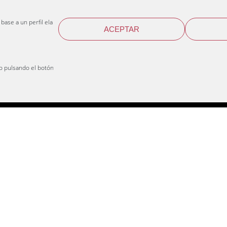
info@juanlunaslu.com
Valencia (España)
CIF: B46673364
 base a un perfil elaborado a
ACEPTAR
o pulsando el botón "Rechazar" y
Web design
Enne estudio
© 2026 Distribuciones Juan Luna S.L.U.