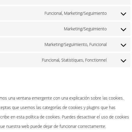
Consent
service
cookie-
to
Funcional, Marketing/Seguimiento
google-
Consent
consent
service
analytics
to
Marketing/Seguimiento
wpml
Consent
service
to
Marketing/Seguimiento, Funcional
facebook
Consent
service
to
Funcional, Statistiques, Fonctionnel
google-
Consent
service
fonts
to
linkedin
service
varios
emos una ventana emergente con una explicación sobre las cookies.
ceptas que usemos las categorías de cookies y plugins que has
ribe en esta política de cookies. Puedes desactivar el uso de cookies
a que nuestra web puede dejar de funcionar correctamente.