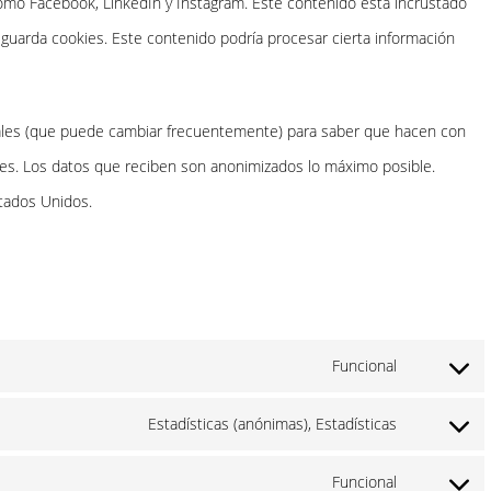
s como Facebook, LinkedIn y Instagram. Este contenido está incrustado
guarda cookies. Este contenido podría procesar cierta información
ociales (que puede cambiar frecuentemente) para saber que hacen con
es. Los datos que reciben son anonimizados lo máximo posible.
tados Unidos.
Funcional
Consent
to
Estadísticas (anónimas), Estadísticas
Consent
service
to
Funcional
gdpr-